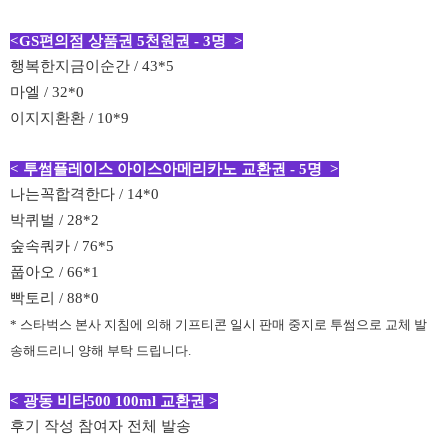
<GS편의점 상품권 5천원권 - 3명 >
행복한지금이순간 / 43*5
마엘 / 32*0
이지지환환 / 10*9
< 투썸플레이스 아이스아메리카노 교환권 - 5명 >
나는꼭합격한다 / 14*0
박퀴벌 / 28*2
숲속쿼카 / 76*5
풉아오 / 66*1
빡토리 / 88*0
* 스타벅스 본사 지침에 의해 기프티콘 일시 판매 중지로 투썸으로 교체 발
송해드리니 양해 부탁 드립니다.
< 광동 비타500 100ml 교환권 >
후기 작성 참여자 전체 발송